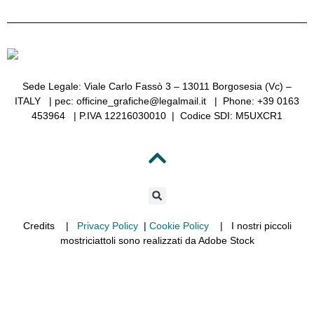
Sede Legale
: Viale Carlo Fassò 3 – 13011 Borgosesia (Vc) –
ITALY | pec: officine_grafiche@legalmail.it |
Phone
: +39 0163
453964 |
P.IVA
12216030010 |
Codice SDI
: M5UXCR1
Credits |
Privacy Policy
|
Cookie Policy
| I nostri piccoli
mostriciattoli sono realizzati da Adobe Stock