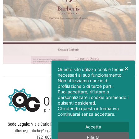
✕
Questo sito utilizza cookie tecnici
necessari al suo funzionamento.
Non utilizziamo cookie di
profilazione o di terze parti.
Puoi accettare, rifiutare o
personalizzare i cookie premendo i
pulsanti desiderati.
Chiudendo questa informativa
continuerai senza accettare.
Sede Legale
: Viale Carlo Fassò 3 – 13011 Borgosesia (Vc) – ITALY | pec:
Accetta
officine_grafiche@legalmail.it |
Phone
: +39 0163 453964 |
P.IVA
12216030010 |
Codice SDI
: M5UXCR1
Rifiuta